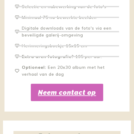
Selectie en nabewerking van de foto's
Minimaal 75 na-bewerkte beelden
Digitale downloads van de foto's via een
beveiligde galerij-omgeving
Herinneringsboekje 15x15 cm
Extra uren fotografie?
195 per uur.
Optioneel:
Een 20x30 album met het
verhaal van de dag
Neem contact op