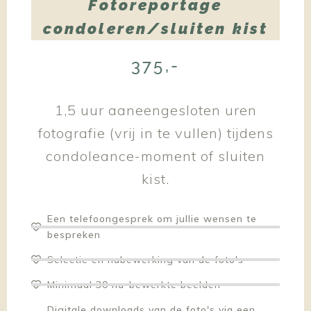
Fotoreportage
condoleren/sluiten kist
375,-
1,5 uur aaneengesloten uren
fotografie (vrij in te vullen) tijdens
condoleance-moment of sluiten
kist.
Een telefoongesprek om jullie wensen te
bespreken
Selectie en nabewerking van de foto's
Minimaal 30 na-bewerkte beelden
Digitale downloads van de foto's via een