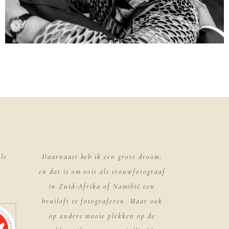
le
Daarnaast heb ik een grote droom:
en dat is om ooit als trouwfotograaf
in Zuid-Afrika of Namibië een
bruiloft te fotograferen. Maar ook
op andere mooie plekken op de