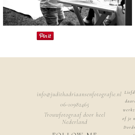
Liefd
info@judithadriaansenfotografie.nl
daar
06-10982465
werkz
Trouwfotograaf door heel
of je
Nederland
Dordr