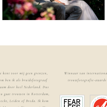
e kent voor mij geen grenzen,
Winnaar van internationa
om ben ik als bruidsfotograaf
trouwfotografie-awards
aam door heel Nederland. Dus
 nu gaat trouwen in Rotterdam,
echt, Leiden of Breda. Ik kom